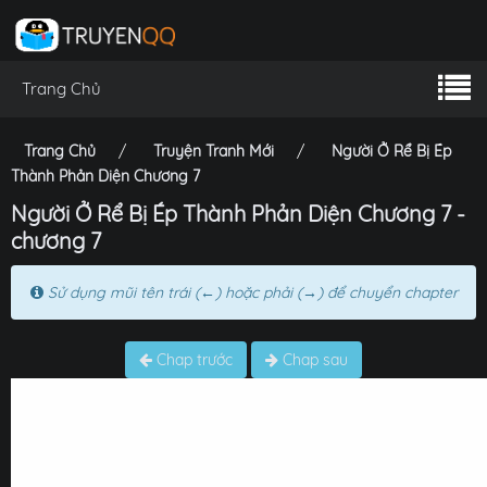
Trang Chủ
Trang Chủ
Truyện Tranh Mới
Người Ở Rể Bị Ép
Thành Phản Diện Chương 7
Người Ở Rể Bị Ép Thành Phản Diện Chương 7 -
chương 7
Sử dụng mũi tên trái (←) hoặc phải (→) để chuyển chapter
Chap trước
Chap sau