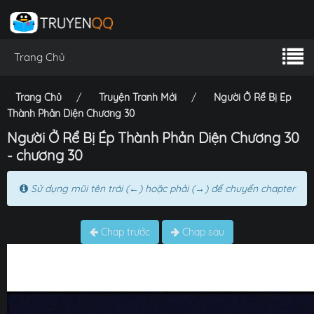
Trang Chủ
Trang Chủ
Truyện Tranh Mới
Người Ở Rể Bị Ép
Thành Phản Diện Chương 30
Người Ở Rể Bị Ép Thành Phản Diện Chương 30
- chương 30
Sử dụng mũi tên trái (←) hoặc phải (→) để chuyển chapter
Chap trước
Chap sau