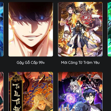
Gậy Gỗ Cấp 99+
Mời Công Tử Trảm Yêu