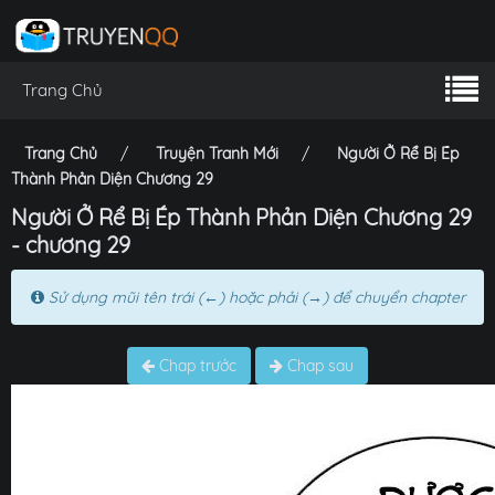
Trang Chủ
Trang Chủ
Truyện Tranh Mới
Người Ở Rể Bị Ép
Thành Phản Diện Chương 29
Người Ở Rể Bị Ép Thành Phản Diện Chương 29
- chương 29
Sử dụng mũi tên trái (←) hoặc phải (→) để chuyển chapter
Chap trước
Chap sau