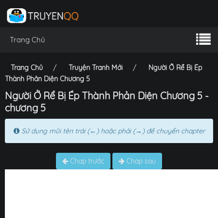
Trang Chủ
Trang Chủ
Truyện Tranh Mới
Người Ở Rể Bị Ép
Thành Phản Diện Chương 5
Người Ở Rể Bị Ép Thành Phản Diện Chương 5 -
chương 5
Sử dụng mũi tên trái (←) hoặc phải (→) để chuyển chapter
Chap trước
Chap sau