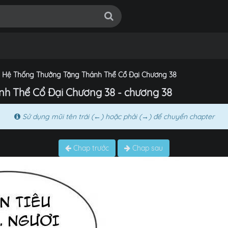
 Hệ Thống Thưởng Tặng Thánh Thể Cổ Đại Chương 38
h Thể Cổ Đại Chương 38 - chương 38
Sử dụng mũi tên trái (←) hoặc phải (→) để chuyển chapter
Chap trước
Chap sau