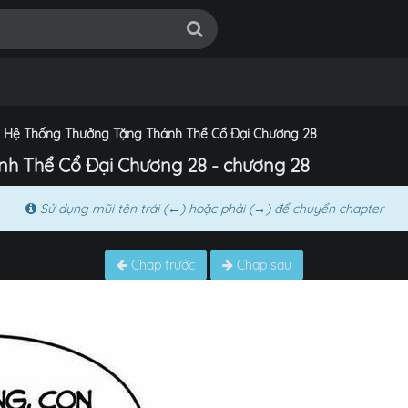
 Hệ Thống Thưởng Tặng Thánh Thể Cổ Đại Chương 28
h Thể Cổ Đại Chương 28 - chương 28
Sử dụng mũi tên trái (←) hoặc phải (→) để chuyển chapter
Chap trước
Chap sau