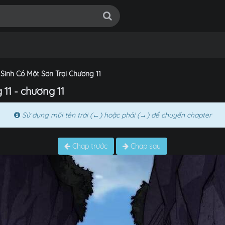
Sinh Có Một Sơn Trại Chương 11
11 - chương 11
Sử dụng mũi tên trái (←) hoặc phải (→) để chuyển chapter
Chap trước
Chap sau