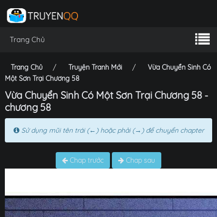
Trang Chủ
Trang Chủ
Truyện Tranh Mới
Vừa Chuyển Sinh Có
Một Sơn Trại Chương 58
Vừa Chuyển Sinh Có Một Sơn Trại Chương 58 -
chương 58
Sử dụng mũi tên trái (←) hoặc phải (→) để chuyển chapter
Chap trước
Chap sau