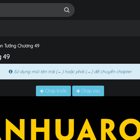
ồn Tướng Chương 49
g 49
Sử dụng mũi tên trái (←) hoặc phải (→) để chuyển chapter
Chap trước
Chap sau