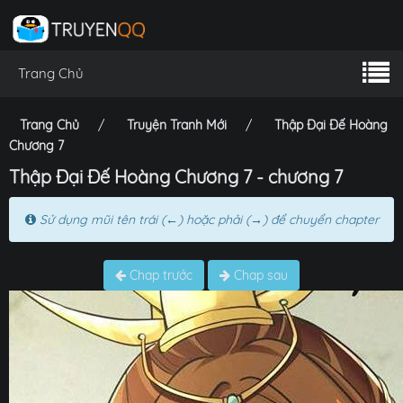
Trang Chủ
Trang Chủ
Truyện Tranh Mới
Thập Đại Đế Hoàng
Chương 7
Thập Đại Đế Hoàng Chương 7 - chương 7
Sử dụng mũi tên trái (←) hoặc phải (→) để chuyển chapter
Chap trước
Chap sau