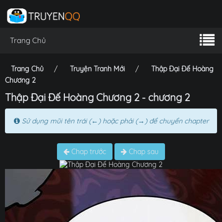
Trang Chủ
Trang Chủ
Truyện Tranh Mới
Thập Đại Đế Hoàng
Chương 2
Thập Đại Đế Hoàng Chương 2 - chương 2
Sử dụng mũi tên trái (←) hoặc phải (→) để chuyển chapter
Chap trước
Chap sau