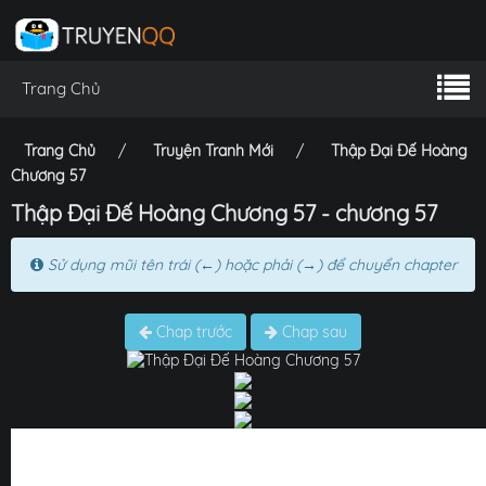
Trang Chủ
Trang Chủ
Truyện Tranh Mới
Thập Đại Đế Hoàng
Chương 57
Thập Đại Đế Hoàng Chương 57 - chương 57
Sử dụng mũi tên trái (←) hoặc phải (→) để chuyển chapter
Chap trước
Chap sau