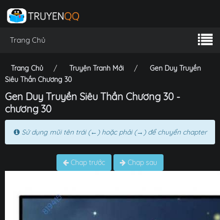
Trang Chủ
Trang Chủ
Truyện Tranh Mới
Gen Duy Truyền
Siêu Thần Chương 30
Gen Duy Truyền Siêu Thần Chương 30 -
chương 30
Sử dụng mũi tên trái (←) hoặc phải (→) để chuyển chapter
Chap trước
Chap sau