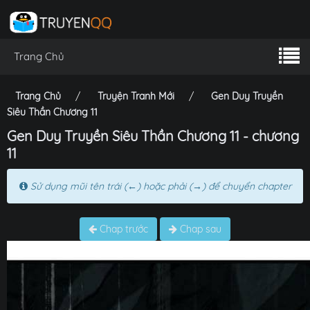
Trang Chủ
Trang Chủ
Truyện Tranh Mới
Gen Duy Truyền
Siêu Thần Chương 11
Gen Duy Truyền Siêu Thần Chương 11 - chương
11
Sử dụng mũi tên trái (←) hoặc phải (→) để chuyển chapter
Chap trước
Chap sau