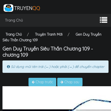
Trang Chủ
Trang Chủ
Truyện Tranh Mới
Gen Duy Truyền
Siêu Thần Chương 109
Gen Duy Truyền Siêu Thần Chương 109 -
chương 109
Sử dụng mũi tên trái (←) hoặc phải (→) để chuyển chapter
Chap trước
Chap sau