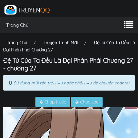
Trang Chủ
Trang Chủ
Truyện Tranh Mới
Đệ Tử Của Ta Đều Là
Đại Phản Phái Chương 27
Đệ Tử Của Ta Đều Là Đại Phản Phái Chương 27
- chương 27
Sử dụng mũi tên trái (←) hoặc phải (→) để chuyển chapter
Chap trước
Chap sau