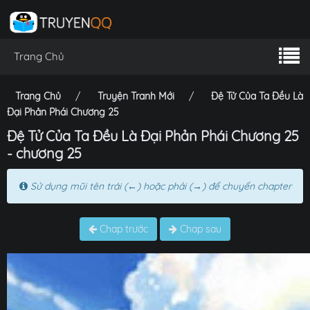
Trang Chủ
Trang Chủ
Truyện Tranh Mới
Đệ Tử Của Ta Đều Là
Đại Phản Phái Chương 25
Đệ Tử Của Ta Đều Là Đại Phản Phái Chương 25
- chương 25
Sử dụng mũi tên trái (←) hoặc phải (→) để chuyển chapter
Chap trước
Chap sau