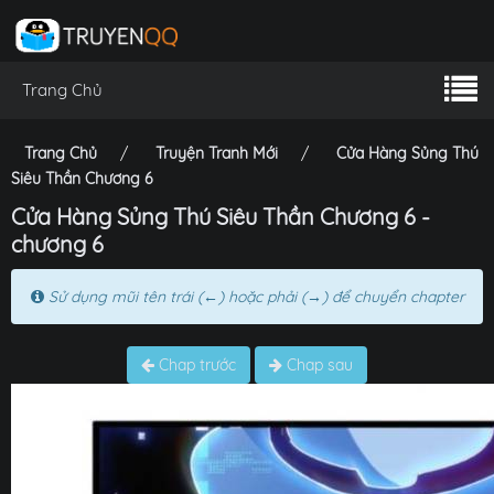
Trang Chủ
Trang Chủ
Truyện Tranh Mới
Cửa Hàng Sủng Thú
Siêu Thần Chương 6
Cửa Hàng Sủng Thú Siêu Thần Chương 6 -
chương 6
Sử dụng mũi tên trái (←) hoặc phải (→) để chuyển chapter
Chap trước
Chap sau