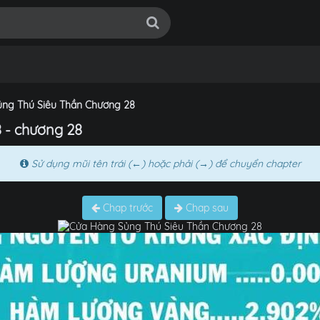
ng Thú Siêu Thần Chương 28
 - chương 28
Sử dụng mũi tên trái (←) hoặc phải (→) để chuyển chapter
Chap trước
Chap sau