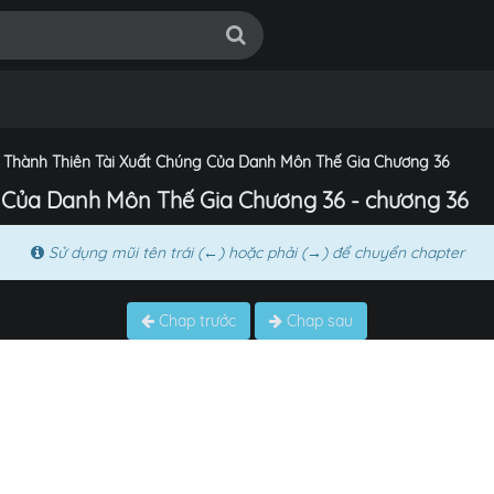
 Thành Thiên Tài Xuất Chúng Của Danh Môn Thế Gia Chương 36
 Của Danh Môn Thế Gia Chương 36 - chương 36
Sử dụng mũi tên trái (←) hoặc phải (→) để chuyển chapter
Chap trước
Chap sau