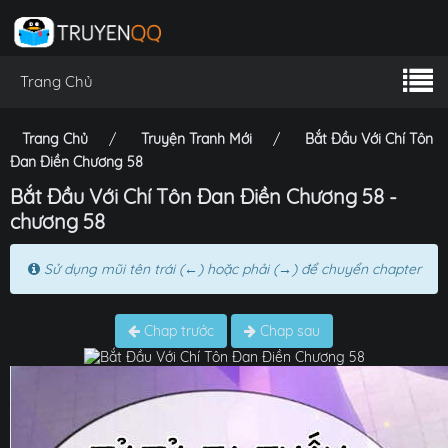
Trang Chủ
Trang Chủ
Truyện Tranh Mới
Bắt Đầu Với Chí Tôn
Đan Điền Chương 58
Bắt Đầu Với Chí Tôn Đan Điền Chương 58 -
chương 58
Sử dụng mũi tên trái (←) hoặc phải (→) để chuyển chapter
Chap trước
Chap sau