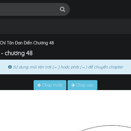
 Chí Tôn Đan Điền Chương 48
 - chương 48
Sử dụng mũi tên trái (←) hoặc phải (→) để chuyển chapter
Chap trước
Chap sau