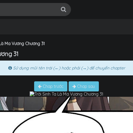
a Là Ma Vương Chương 31
ương 31
Sử dụng mũi tên trái (←) hoặc phải (→) để chuyển chapter
Chap trước
Chap sau