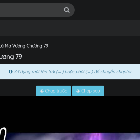
a Là Ma Vương Chương 79
hương 79
Sử dụng mũi tên trái (←) hoặc phải (→) để chuyển chapter
Chap trước
Chap sau