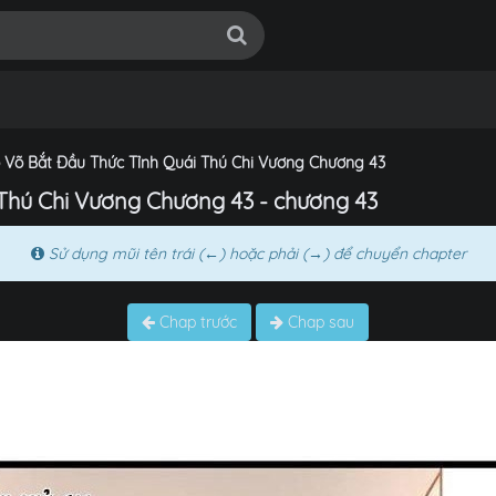
o Võ Bắt Đầu Thức Tỉnh Quái Thú Chi Vương Chương 43
 Thú Chi Vương Chương 43 - chương 43
Sử dụng mũi tên trái (←) hoặc phải (→) để chuyển chapter
Chap trước
Chap sau