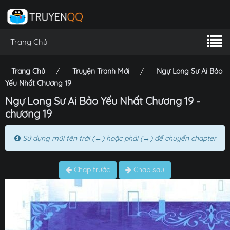
Trang Chủ
Trang Chủ
Truyện Tranh Mới
Ngự Long Sư Ai Bảo
Yếu Nhất Chương 19
Ngự Long Sư Ai Bảo Yếu Nhất Chương 19 -
chương 19
Sử dụng mũi tên trái (←) hoặc phải (→) để chuyển chapter
Chap trước
Chap sau