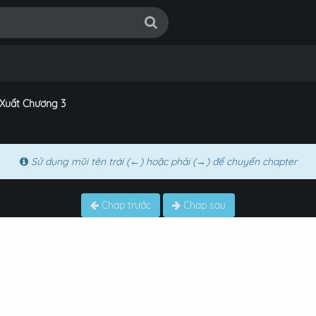
 Xuất Chương 3
Sử dụng mũi tên trái (←) hoặc phải (→) để chuyển chapter
Chap trước
Chap sau