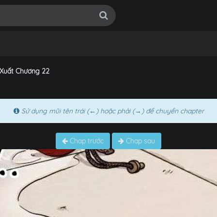
 Xuất Chương 22
Sử dụng mũi tên trái (←) hoặc phải (→) để chuyển chapter
Chap trước
Chap sau