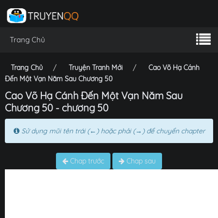
Trang Chủ
Trang Chủ
Truyện Tranh Mới
Cao Võ Hạ Cánh
Đến Một Vạn Năm Sau Chương 50
Cao Võ Hạ Cánh Đến Một Vạn Năm Sau
Chương 50 - chương 50
Sử dụng mũi tên trái (←) hoặc phải (→) để chuyển chapter
Chap trước
Chap sau