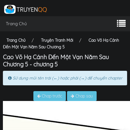
Trang Chủ
Trang Chủ
Truyện Tranh Mới
Cao Võ Hạ Cánh
Đến Một Vạn Năm Sau Chương 5
Cao Võ Hạ Cánh Đến Một Vạn Năm Sau
Chương 5 - chương 5
Sử dụng mũi tên trái (←) hoặc phải (→) để chuyển chapter
Chap trước
Chap sau