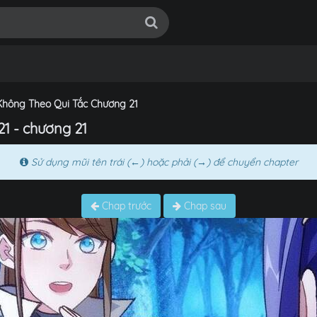
hông Theo Qui Tắc Chương 21
1 - chương 21
Sử dụng mũi tên trái (←) hoặc phải (→) để chuyển chapter
Chap trước
Chap sau