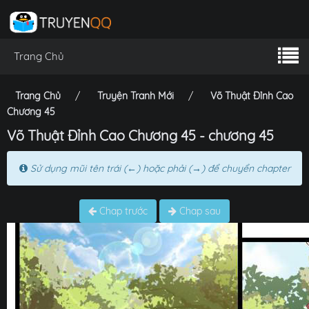
Trang Chủ
Trang Chủ
Truyện Tranh Mới
Võ Thuật Đỉnh Cao
Chương 45
Võ Thuật Đỉnh Cao Chương 45 - chương 45
Sử dụng mũi tên trái (←) hoặc phải (→) để chuyển chapter
Chap trước
Chap sau