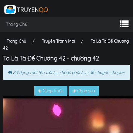
Trang Chủ
Trang Chủ
Truyện Tranh Mới
Ta Là Tà Đế Chương
42
Ta Là Tà Đế Chương 42 - chương 42
Sử dụng mũi tên trái (←) hoặc phải (→) để chuyển chapter
Chap trước
Chap sau