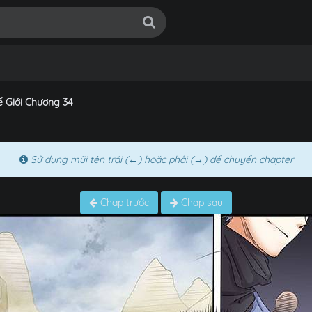
ế Giới Chương 34
Sử dụng mũi tên trái (←) hoặc phải (→) để chuyển chapter
Chap trước
Chap sau