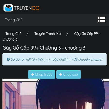
Trang Chủ
Trang Chủ
Truyện Tranh Mới
Gậy Gỗ Cấp 99+
Chương 3
Gậy Gỗ Cấp 99+ Chương 3 - chương 3
Sử dụng mũi tên trái (←) hoặc phải (→) để chuyển chapter
Chap trước
Chap sau