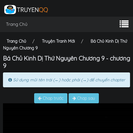
Trang Chủ
Trang Chủ
Truyện Tranh Mới
Bá Chủ Kinh Dị Thứ
Nguyên Chương 9
Bá Chủ Kinh Dị Thứ Nguyên Chương 9 - chương
9
Sử dụng mũi tên trái (←) hoặc phải (→) để chuyển chapter
Chap trước
Chap sau