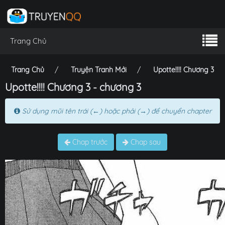
Trang Chủ
Trang Chủ
Truyện Tranh Mới
Upotte!!!! Chương 3
Upotte!!!! Chương 3 - chương 3
Sử dụng mũi tên trái (←) hoặc phải (→) để chuyển chapter
Chap trước
Chap sau